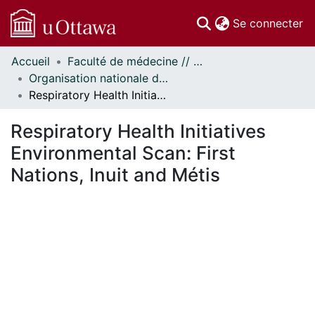
(c
Se connecter
Accueil
Faculté de médecine // Faculty of Medicine
Communautés
Organisation nationale de la santé autochtone // National Aboriginal Health Organization
et collections
Respiratory Health Initiatives Environmental Scan: First Nations, Inuit and Métis
Parcourir
Statistiques
Respiratory Health Initiatives
À propos
Environmental Scan: First
Nations, Inuit and Métis