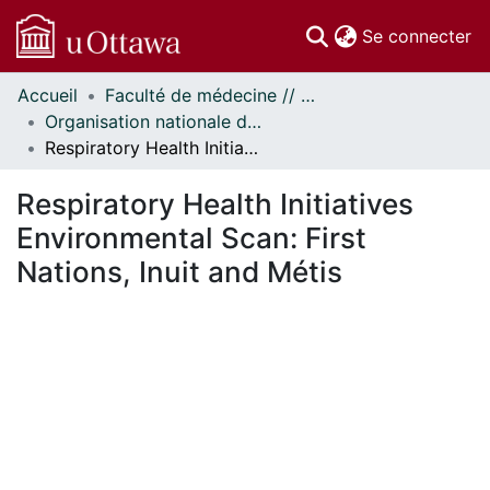
(c
Se connecter
Accueil
Faculté de médecine // Faculty of Medicine
Communautés
Organisation nationale de la santé autochtone // National Aboriginal Health Organization
et collections
Respiratory Health Initiatives Environmental Scan: First Nations, Inuit and Métis
Parcourir
Statistiques
Respiratory Health Initiatives
À propos
Environmental Scan: First
Nations, Inuit and Métis