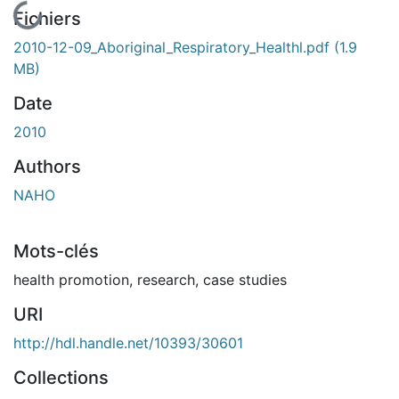
En cours de chargement...
Fichiers
2010-12-09_Aboriginal_Respiratory_Healthl.pdf
(1.9
MB)
Date
2010
Authors
NAHO
Mots-clés
health promotion
,
research
,
case studies
URI
http://hdl.handle.net/10393/30601
Collections