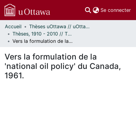
(c
Se connecter
Accueil
Thèses uOttawa // uOttawa Theses
Communautés
Thèses, 1910 - 2010 // Theses, 1910 - 2010
et collections
Vers la formulation de la 'national oil policy' du Canada, 1961.
Parcourir
Statistiques
Vers la formulation de la
À propos
'national oil policy' du Canada,
1961.
rgement...