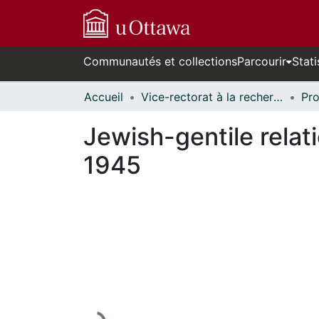
Communautés et collections
Parcourir
Stati
Accueil
Vice-rectorat à la recherche // Office of the V-P, Research
Jewish-gentile relat
1945
En cours de chargement...