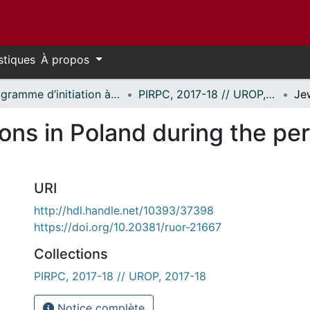
stiques
À propos
Programme d’initiation à la recherche au premier cycle (PIRPC) // Undergraduate Research Opportunity Program (UROP)
PIRPC, 2017-18 // UROP, 2017-18
ions in Poland during the per
URI
http://hdl.handle.net/10393/37398
https://doi.org/10.20381/ruor-21667
Collections
PIRPC, 2017-18 // UROP, 2017-18
Notice complète