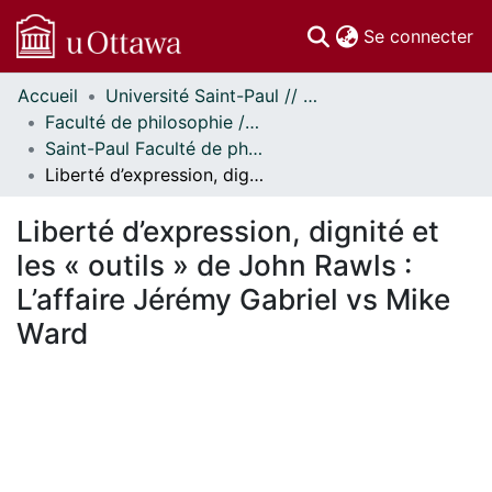
(c
Se connecter
Accueil
Université Saint-Paul // Saint Paul University
Communautés
Faculté de philosophie // Faculty of Philosophy
et collections
Saint-Paul Faculté de philosophie - Mémoires // Saint Paul Faculty of Philosophy - Research Papers
Parcourir
Liberté d’expression, dignité et les « outils » de John Rawls : L’affaire Jérémy Gabriel vs Mike Ward
Statistiques
À propos
Liberté d’expression, dignité et
les « outils » de John Rawls :
L’affaire Jérémy Gabriel vs Mike
Ward