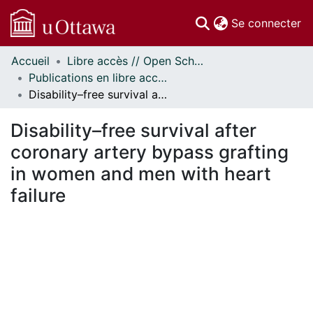
(c
Se connecter
Accueil
Libre accès // Open Scholarship
Communautés
Publications en libre accès financées par uOttawa // uOttawa-Financed Open Access Publications
et collections
Disability–free survival after coronary artery bypass grafting in women and men with heart failure
Parcourir
Statistiques
Disability–free survival after
À propos
coronary artery bypass grafting
in women and men with heart
failure