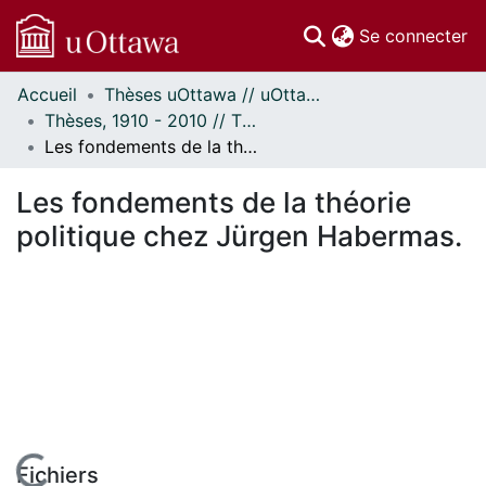
(c
Se connecter
Accueil
Thèses uOttawa // uOttawa Theses
Communautés
Thèses, 1910 - 2010 // Theses, 1910 - 2010
et collections
Les fondements de la théorie politique chez Jürgen Habermas.
Parcourir
Statistiques
Les fondements de la théorie
À propos
politique chez Jürgen Habermas.
Fichiers