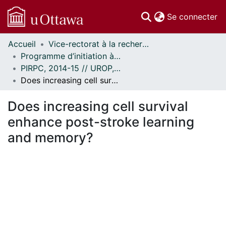
(c
Se connecter
Accueil
Vice-rectorat à la recherche // Office of the V-P, Research
Communautés
Programme d’initiation à la recherche au premier cycle (PIRPC) // Undergraduate Research Opportunity Program (UROP)
et collections
PIRPC, 2014-15 // UROP, 2014-15
Parcourir
Does increasing cell survival enhance post-stroke learning and memory?
Statistiques
À propos
Does increasing cell survival
enhance post-stroke learning
and memory?