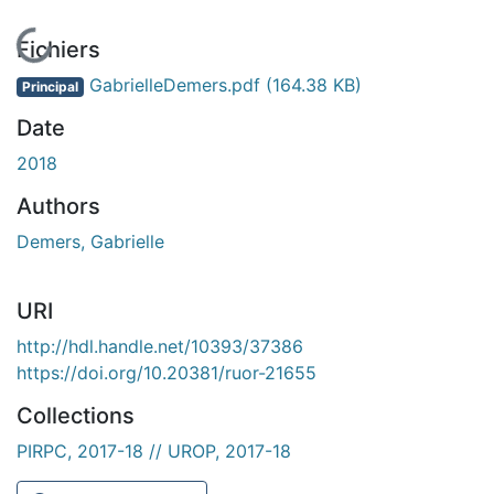
En cours de chargement...
Fichiers
GabrielleDemers.pdf
(164.38 KB)
Principal
Date
2018
Authors
Demers, Gabrielle
URI
http://hdl.handle.net/10393/37386
https://doi.org/10.20381/ruor-21655
Collections
PIRPC, 2017-18 // UROP, 2017-18