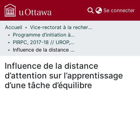
(c
Se connecter
Accueil
Vice-rectorat à la recherche // Office of the V-P, Research
Communautés
Programme d’initiation à la recherche au premier cycle (PIRPC) // Undergraduate Research Opportunity Program (UROP)
et collections
PIRPC, 2017-18 // UROP, 2017-18
Parcourir
Influence de la distance d’attention sur l’apprentissage d’une tâche d’équilibre
Statistiques
À propos
Influence de la distance
d’attention sur l’apprentissage
d’une tâche d’équilibre