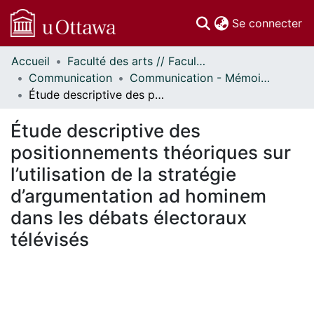
(c
Se connecter
Accueil
Faculté des arts // Faculty of Arts
Communautés
Communication
Communication - Mémoires // Communication - Research Papers
et collections
Étude descriptive des positionnements théoriques sur l’utilisation de la stratégie d’argumentation ad hominem dans les débats électoraux télévisés
Parcourir
Statistiques
Étude descriptive des
À propos
positionnements théoriques sur
l’utilisation de la stratégie
d’argumentation ad hominem
dans les débats électoraux
télévisés