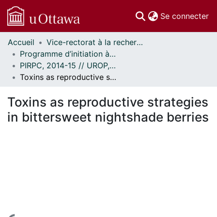
(c
Se connecter
Accueil
Vice-rectorat à la recherche // Office of the V-P, Research
Communautés
Programme d’initiation à la recherche au premier cycle (PIRPC) // Undergraduate Research Opportunity Program (UROP)
et collections
PIRPC, 2014-15 // UROP, 2014-15
Parcourir
Toxins as reproductive strategies in bittersweet nightshade berries
Statistiques
À propos
Toxins as reproductive strategies
in bittersweet nightshade berries
En cours de chargement...