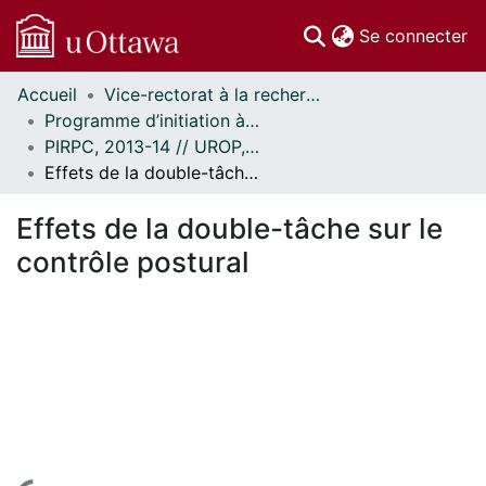
(c
Se connecter
Accueil
Vice-rectorat à la recherche // Office of the V-P, Research
Communautés
Programme d’initiation à la recherche au premier cycle (PIRPC) // Undergraduate Research Opportunity Program (UROP)
et collections
PIRPC, 2013-14 // UROP, 2013-14
Parcourir
Effets de la double-tâche sur le contrôle postural
Statistiques
À propos
Effets de la double-tâche sur le
contrôle postural
En cours de chargement...