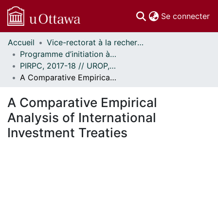
(c
Se connecter
Accueil
Vice-rectorat à la recherche // Office of the V-P, Research
Communautés
Programme d’initiation à la recherche au premier cycle (PIRPC) // Undergraduate Research Opportunity Program (UROP)
et collections
PIRPC, 2017-18 // UROP, 2017-18
Parcourir
A Comparative Empirical Analysis of International Investment Treaties
Statistiques
À propos
A Comparative Empirical
Analysis of International
Investment Treaties
En cours de chargement...