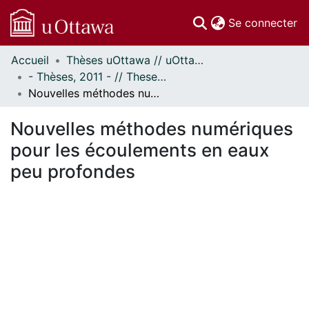
(c
Se connecter
Accueil
Thèses uOttawa // uOttawa Theses
Communautés
- Thèses, 2011 - // Theses, 2011 -
et collections
Nouvelles méthodes numériques pour les écoulements en eaux peu profondes
Parcourir
Statistiques
Nouvelles méthodes numériques
À propos
pour les écoulements en eaux
peu profondes