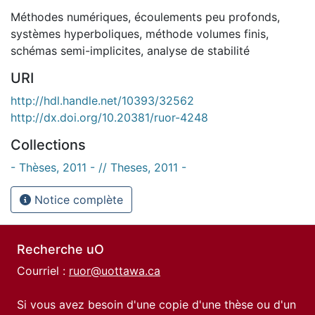
Méthodes numériques
,
écoulements peu profonds
,
systèmes hyperboliques
,
méthode volumes finis
,
schémas semi-implicites
,
analyse de stabilité
URI
http://hdl.handle.net/10393/32562
http://dx.doi.org/10.20381/ruor-4248
Collections
- Thèses, 2011 - // Theses, 2011 -
Notice complète
Recherche uO
Courriel :
ruor@uottawa.ca
Si vous avez besoin d'une copie d'une thèse ou d'un