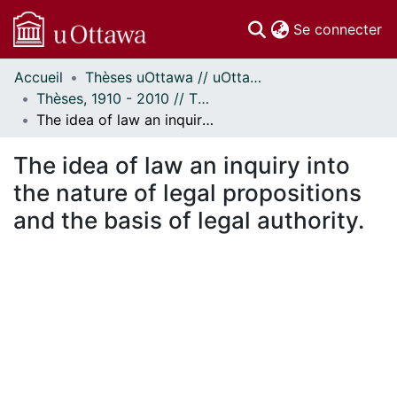
(c
Se connecter
Accueil
Thèses uOttawa // uOttawa Theses
Communautés
Thèses, 1910 - 2010 // Theses, 1910 - 2010
et collections
The idea of law an inquiry into the nature of legal propositions and the basis of legal authority.
Parcourir
Statistiques
The idea of law an inquiry into
À propos
the nature of legal propositions
and the basis of legal authority.