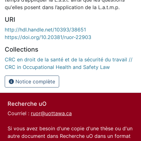
qu'elles posent dans l’application de la L.a.t.m.p.
URI
http://hdl.handle.net/10393/38651
https://doi.org/10.20381/ruor-22903
Collections
CRC en droit de la santé et de la sécurité du travail //
CRC in Occupational Health and Safety Law
Notice complète
Recherche uO
Courriel :
ruor@uottawa.ca
Si vous avez besoin d'une copie d'une thèse ou d'un
autre document dans Recherche uO dans un format