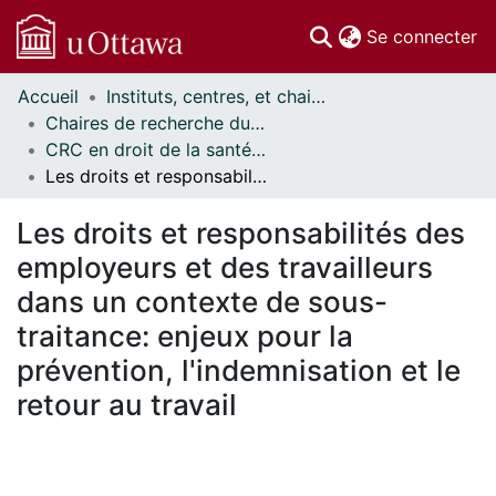
(c
Se connecter
Accueil
Instituts, centres, et chaires de recherche // Research Institutes, Centres, and Chairs
Communautés
Chaires de recherche du Canada // Canada Research Chairs
et collections
CRC en droit de la santé et de la sécurité du travail // CRC in Occupational Health and Safety Law
Parcourir
Les droits et responsabilités des employeurs et des travailleurs dans un contexte de sous-traitance: enjeux pour la prévention, l'indemnisation et le retour au travail
Statistiques
À propos
Les droits et responsabilités des
employeurs et des travailleurs
dans un contexte de sous-
traitance: enjeux pour la
prévention, l'indemnisation et le
retour au travail