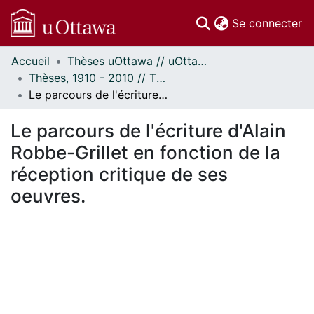
(c
Se connecter
Accueil
Thèses uOttawa // uOttawa Theses
Communautés
Thèses, 1910 - 2010 // Theses, 1910 - 2010
et collections
Le parcours de l'écriture d'Alain Robbe-Grillet en fonction de la réception critique de ses oeuvres.
Parcourir
Statistiques
Le parcours de l'écriture d'Alain
À propos
Robbe-Grillet en fonction de la
réception critique de ses
oeuvres.