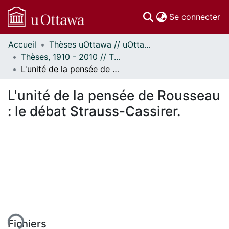
(c
Se connecter
Accueil
Thèses uOttawa // uOttawa Theses
Communautés
Thèses, 1910 - 2010 // Theses, 1910 - 2010
et collections
L'unité de la pensée de Rousseau : le débat Strauss-Cassirer.
Parcourir
Statistiques
L'unité de la pensée de Rousseau
À propos
: le débat Strauss-Cassirer.
Fichiers