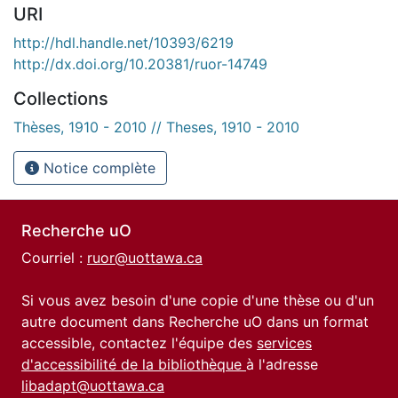
URI
http://hdl.handle.net/10393/6219
http://dx.doi.org/10.20381/ruor-14749
Collections
Thèses, 1910 - 2010 // Theses, 1910 - 2010
Notice complète
Recherche uO
Courriel :
ruor@uottawa.ca
Si vous avez besoin d'une copie d'une thèse ou d'un
autre document dans Recherche uO dans un format
accessible, contactez l'équipe des
services
d'accessibilité de la bibliothèque
à l'adresse
libadapt@uottawa.ca