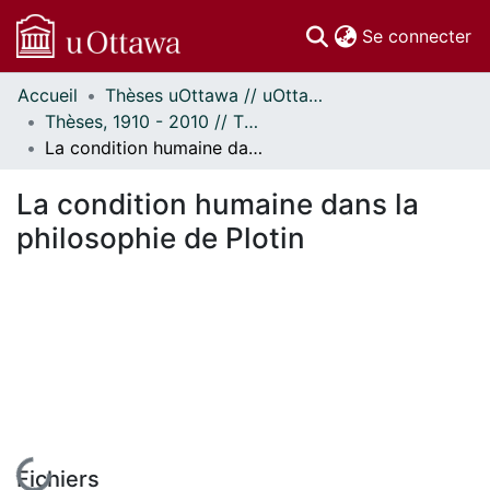
(c
Se connecter
Accueil
Thèses uOttawa // uOttawa Theses
Communautés
Thèses, 1910 - 2010 // Theses, 1910 - 2010
et collections
La condition humaine dans la philosophie de Plotin
Parcourir
Statistiques
La condition humaine dans la
À propos
philosophie de Plotin
En cours de chargement...
Fichiers