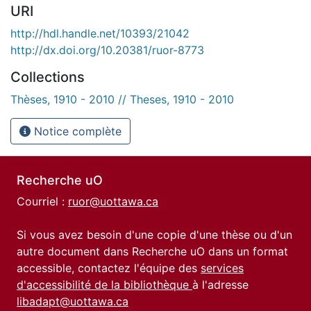
URI
http://hdl.handle.net/10393/21042
http://dx.doi.org/10.20381/ruor-8773
Collections
Thèses, 1910 - 2010 // Theses, 1910 - 2010
Notice complète
Recherche uO
Courriel :
ruor@uottawa.ca
Si vous avez besoin d'une copie d'une thèse ou d'un
autre document dans Recherche uO dans un format
accessible, contactez l'équipe des
services
d'accessibilité de la bibliothèque
à l'adresse
libadapt@uottawa.ca