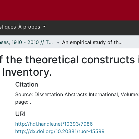
stiques
À propos
Thèses, 1910 - 2010 // Theses, 1910 - 2010
An empirical study of the theoretical constructs in Shostrom's Personal Orientation Inventory.
f the theoretical constructs
 Inventory.
Citation
Source: Dissertation Abstracts International, Volume:
page: .
URI
http://hdl.handle.net/10393/7986
http://dx.doi.org/10.20381/ruor-15599