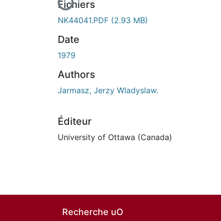
En cours de chargement...
Fichiers
NK44041.PDF
(2.93 MB)
Date
1979
Authors
Jarmasz, Jerzy Wladyslaw.
Éditeur
University of Ottawa (Canada)
Recherche uO