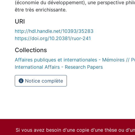
(économie du développement), une perspective phil
être très enrichissante.
URI
http://hdl.handle.net/10393/35283
https://doi.org/10.20381/ruor-241
Collections
Affaires publiques et internationales - Mémoires // P
International Affairs - Research Papers
Notice complète
Si vous avez besoin d'une copie d'une thèse ou d'