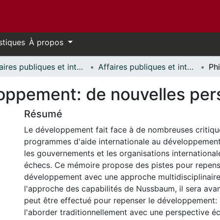
stiques
À propos
Affaires publiques et internationales // Public and International Affairs
Affaires publiques et internationales - Mémoires // Public and International Affairs - Research Papers
loppement: de nouvelles per
Résumé
Le développement fait face à de nombreuses critiqu
programmes d'aide internationale au développement
les gouvernements et les organisations internationa
échecs. Ce mémoire propose des pistes pour repense
développement avec une approche multidisciplinaire
l'approche des capabilités de Nussbaum, il sera ava
peut être effectué pour repenser le développement: 
l'aborder traditionnellement avec une perspective 