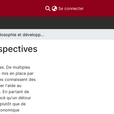
(current)
Se connecter
Philosophie et développement: de nouvelles perspectives
spectives
es. De multiples
 mis en place par
les connaissent des
r l'aide au
. En partant de
ncé qu'un détour
plutôt que de
économique