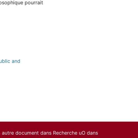
osophique pourrait
ublic and
un autre document dans Recherche uO dans