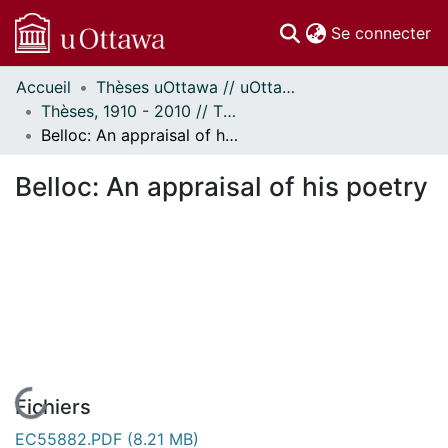
(c
Se connecter
Accueil
Thèses uOttawa // uOttawa Theses
Communautés
Thèses, 1910 - 2010 // Theses, 1910 - 2010
et collections
Belloc: An appraisal of his poetry
Parcourir
Statistiques
Belloc: An appraisal of his poetry
À propos
En cours de chargement...
Fichiers
EC55882.PDF
(8.21 MB)