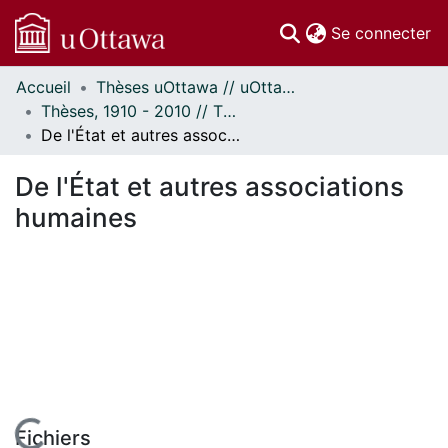
(c
Se connecter
Accueil
Thèses uOttawa // uOttawa Theses
Communautés
Thèses, 1910 - 2010 // Theses, 1910 - 2010
et collections
De l'État et autres associations humaines
Parcourir
Statistiques
De l'État et autres associations
À propos
humaines
Fichiers