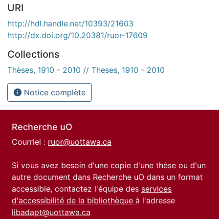
URI
http://hdl.handle.net/10393/21603
http://dx.doi.org/10.20381/ruor-17609
Collections
Thèses, 1910 - 2010 // Theses, 1910 - 2010
Notice complète
Recherche uO
Courriel :
ruor@uottawa.ca
Si vous avez besoin d'une copie d'une thèse ou d'un
autre document dans Recherche uO dans un format
accessible, contactez l'équipe des
services
d'accessibilité de la bibliothèque
à l'adresse
libadapt@uottawa.ca