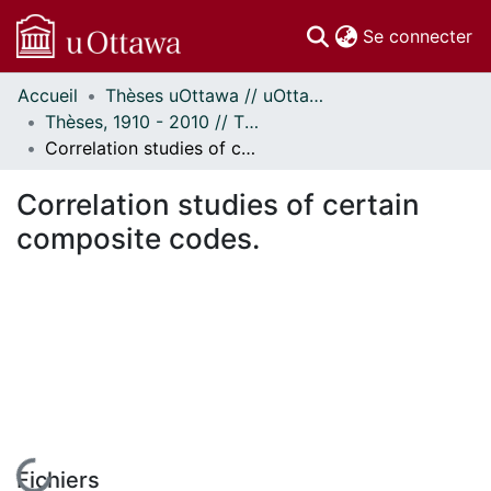
(c
Se connecter
Accueil
Thèses uOttawa // uOttawa Theses
Communautés
Thèses, 1910 - 2010 // Theses, 1910 - 2010
et collections
Correlation studies of certain composite codes.
Parcourir
Statistiques
Correlation studies of certain
À propos
composite codes.
En cours de chargement...
Fichiers