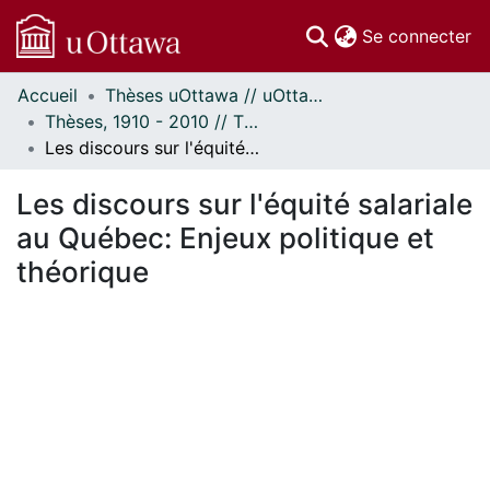
(c
Se connecter
Accueil
Thèses uOttawa // uOttawa Theses
Communautés
Thèses, 1910 - 2010 // Theses, 1910 - 2010
et collections
Les discours sur l'équité salariale au Québec: Enjeux politique et théorique
Parcourir
Statistiques
Les discours sur l'équité salariale
À propos
au Québec: Enjeux politique et
théorique