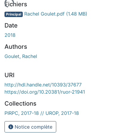
 de chargement...
Fichiers
Rachel Goulet.pdf
(1.48 MB)
Principal
Date
2018
Authors
Goulet, Rachel
URI
http://hdl.handle.net/10393/37677
https://doi.org/10.20381/ruor-21941
Collections
PIRPC, 2017-18 // UROP, 2017-18
Notice complète