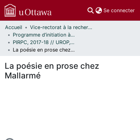
(c
Se connecter
Accueil
Vice-rectorat à la recherche // Office of the V-P, Research
Communautés
Programme d’initiation à la recherche au premier cycle (PIRPC) // Undergraduate Research Opportunity Program (UROP)
et collections
PIRPC, 2017-18 // UROP, 2017-18
Parcourir
La poésie en prose chez Mallarmé
Statistiques
À propos
La poésie en prose chez
Mallarmé