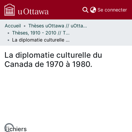
(c
Se connecter
Accueil
Thèses uOttawa // uOttawa Theses
Communautés
Thèses, 1910 - 2010 // Theses, 1910 - 2010
et collections
La diplomatie culturelle du Canada de 1970 à 1980.
Parcourir
Statistiques
La diplomatie culturelle du
À propos
Canada de 1970 à 1980.
Fichiers