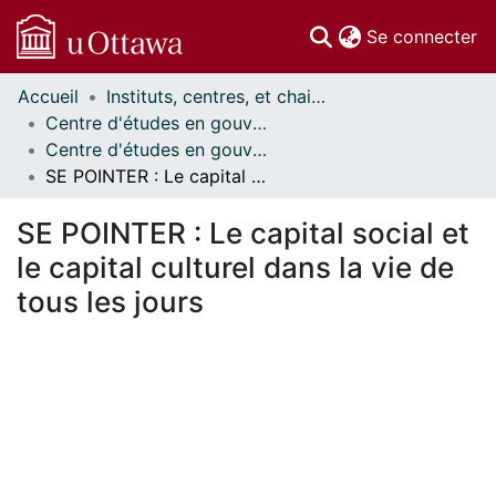
(c
Se connecter
Accueil
Instituts, centres, et chaires de recherche // Research Institutes, Centres, and Chairs
Communautés
Centre d'études en gouvernance // Centre on Governance
et collections
Centre d'études en gouvernance - Publications // Centre on Governance - Publications
Parcourir
SE POINTER : Le capital social et le capital culturel dans la vie de tous les jours
Statistiques
À propos
SE POINTER : Le capital social et
le capital culturel dans la vie de
tous les jours