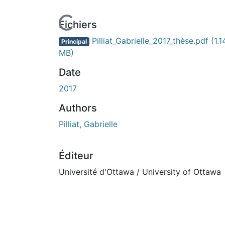
ours de chargement...
Fichiers
Pilliat_Gabrielle_2017_thèse.pdf
(1.1
Principal
MB)
Date
2017
Authors
Pilliat, Gabrielle
Éditeur
Université d'Ottawa / University of Ottawa