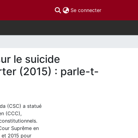
(current)
Se connecter
r le suicide
er (2015) : parle-t-
ada (CSC) a statué
ien (CCC),
constitutionnels.
a Cour Suprême en
3 et 2015 pour