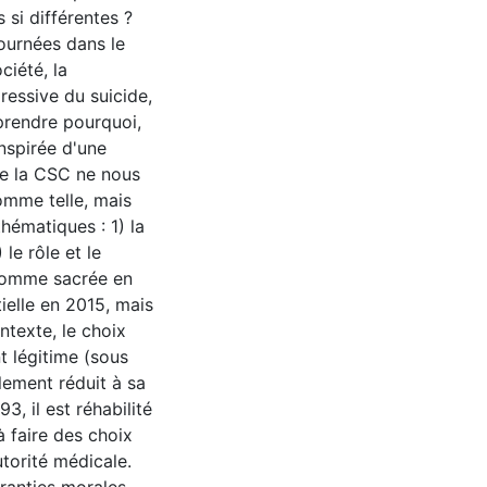
 si différentes ?
ournées dans le
ciété, la
ressive du suicide,
prendre pourquoi,
nspirée d'une
de la CSC ne nous
omme telle, mais
thématiques : 1) la
 le rôle et le
 comme sacrée en
tielle en 2015, mais
ntexte, le choix
t légitime (sous
alement réduit à sa
, il est réhabilité
 faire des choix
utorité médicale.