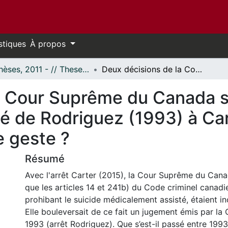
stiques
À propos
- Thèses, 2011 - // Theses, 2011 -
Deux décisions de la Cour Suprême du Canada sur le suicide médicalement assisté de Rodriguez (1993) à Carter (2015) : parle-t-on toujours du même geste ?
a Cour Suprême du Canada su
 de Rodriguez (1993) à Cart
 geste ?
Résumé
Avec l'arrêt Carter (2015), la Cour Suprême du Can
que les articles 14 et 241b) du Code criminel canad
prohibant le suicide médicalement assisté, étaient in
Elle bouleversait de ce fait un jugement émis par l
1993 (arrêt Rodriguez). Que s’est-il passé entre 199