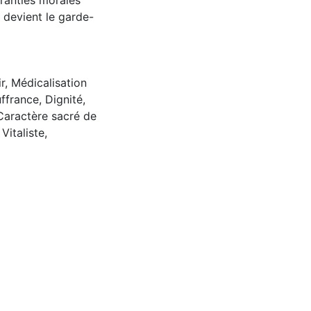
aranties morales
 devient le garde-
r
,
Médicalisation
ffrance
,
Dignité
,
Caractère sacré de
,
Vitaliste
,