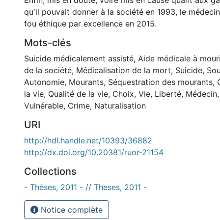
Enfin, mis en doute, voire mis en cause quant aux g
qu'il pouvait donner à la société en 1993, le médecin
fou éthique par excellence en 2015.
Mots-clés
Suicide médicalement assisté
,
Aide médicale à mouri
de la société
,
Médicalisation de la mort
,
Suicide
,
Sou
Autonomie
,
Mourants
,
Séquestration des mourants
,
la vie
,
Qualité de la vie
,
Choix
,
Vie
,
Liberté
,
Médecin
Vulnérable
,
Crime
,
Naturalisation
URI
http://hdl.handle.net/10393/36882
http://dx.doi.org/10.20381/ruor-21154
Collections
- Thèses, 2011 - // Theses, 2011 -
Notice complète