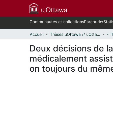
Communautés et collections
Parcourir
Stati
Accueil
Thèses uOttawa // uOttawa Theses
Deux décisions de l
médicalement assisté
on toujours du même