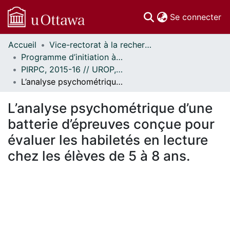
(c
Se connecter
Accueil
Vice-rectorat à la recherche // Office of the V-P, Research
Communautés
Programme d’initiation à la recherche au premier cycle (PIRPC) // Undergraduate Research Opportunity Program (UROP)
et collections
PIRPC, 2015-16 // UROP, 2015-16
Parcourir
L’analyse psychométrique d’une batterie d’épreuves conçue pour évaluer les habiletés en lecture chez les élèves de 5 à 8 ans.
Statistiques
À propos
L’analyse psychométrique d’une
batterie d’épreuves conçue pour
évaluer les habiletés en lecture
chez les élèves de 5 à 8 ans.