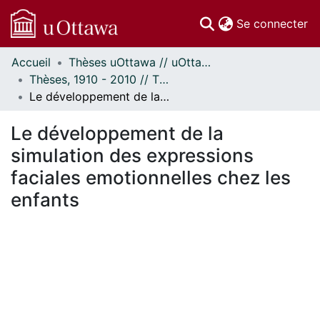
(c
Se connecter
Accueil
Thèses uOttawa // uOttawa Theses
Communautés
Thèses, 1910 - 2010 // Theses, 1910 - 2010
et collections
Le développement de la simulation des expressions faciales emotionnelles chez les enfants
Parcourir
Statistiques
Le développement de la
À propos
simulation des expressions
faciales emotionnelles chez les
enfants