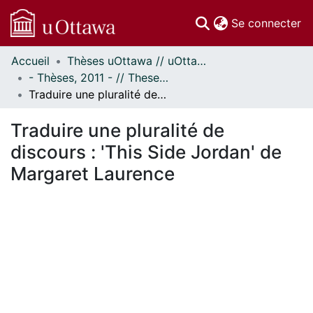
(c
Se connecter
Accueil
Thèses uOttawa // uOttawa Theses
Communautés
- Thèses, 2011 - // Theses, 2011 -
et collections
Traduire une pluralité de discours : 'This Side Jordan' de Margaret Laurence
Parcourir
Statistiques
Traduire une pluralité de
À propos
discours : 'This Side Jordan' de
Margaret Laurence