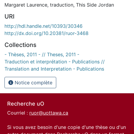
Margaret Laurence
,
traduction
,
This Side Jordan
URI
http://hdl.handle.net/10393/30346
http://dx.doi.org/10.20381/ruor-3468
Collections
- Thèses, 2011 - // Theses, 2011 -
Traduction et interprétation - Publications //
Translation and Interpretation - Publications
Notice complète
Recherche uO
Courriel :
ruor@uottawa.ca
Si vous avez besoin d'une copie d'une thèse ou d'un