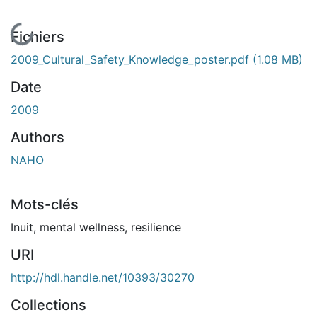
En cours de chargement...
Fichiers
2009_Cultural_Safety_Knowledge_poster.pdf
(1.08 MB)
Date
2009
Authors
NAHO
Mots-clés
Inuit
,
mental wellness
,
resilience
URI
http://hdl.handle.net/10393/30270
Collections