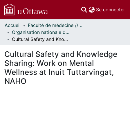
(c
Se connecter
Accueil
Faculté de médecine // Faculty of Medicine
Communautés
Organisation nationale de la santé autochtone // National Aboriginal Health Organization
et collections
Cultural Safety and Knowledge Sharing: Work on Mental Wellness at Inuit Tuttarvingat, NAHO
Parcourir
Statistiques
Cultural Safety and Knowledge
À propos
Sharing: Work on Mental
Wellness at Inuit Tuttarvingat,
NAHO