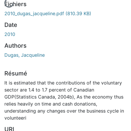
En cours de chargement...
Fichiers
2010_dugas_jacqueline.pdf
(810.39 KB)
Date
2010
Authors
Dugas, Jacqueline
Résumé
It is estimated that the contributions of the voluntary
sector are 1.4 to 1.7 percent of Canadian
GDP(Statistics Canada, 2004b), As the economy thus
relies heavily on time and cash donations,
understanding any changes over the business cycle in
volunteeri
URI