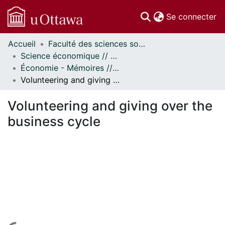
(c
Se connecter
Accueil
Faculté des sciences sociales // Faculty of Social Sciences
Communautés
Science économique // Economics
et collections
Économie - Mémoires // Economics - Research Papers
Parcourir
Volunteering and giving over the business cycle
Statistiques
À propos
Volunteering and giving over the
business cycle