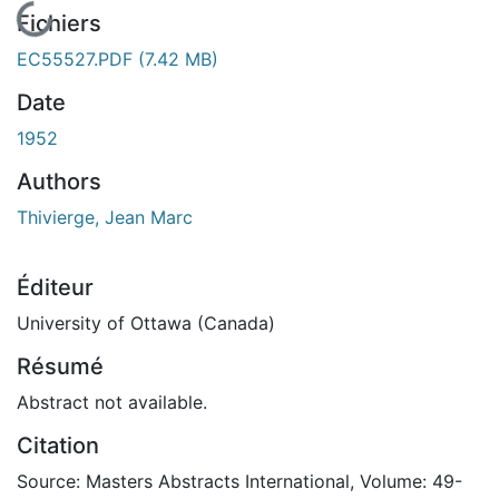
En cours de chargement...
Fichiers
EC55527.PDF
(7.42 MB)
Date
1952
Authors
Thivierge, Jean Marc
Éditeur
University of Ottawa (Canada)
Résumé
Abstract not available.
Citation
Source: Masters Abstracts International, Volume: 49-