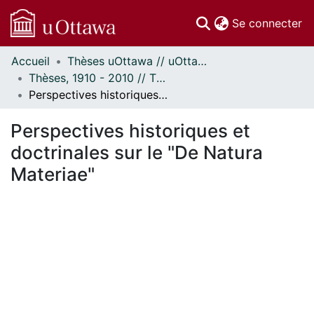
(c
Se connecter
Accueil
Thèses uOttawa // uOttawa Theses
Communautés
Thèses, 1910 - 2010 // Theses, 1910 - 2010
et collections
Perspectives historiques et doctrinales sur le "De Natura Materiae"
Parcourir
Statistiques
Perspectives historiques et
À propos
doctrinales sur le "De Natura
Materiae"