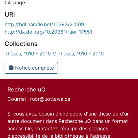
04, page: .
URI
http://hdl.handle.net/10393/21509
http://dx.doi.org/10.20381/ruor-17551
Collections
Thèses, 1910 - 2010 // Theses, 1910 - 2010
Notice complète
Recherche uO
Courriel :
ruor@uottawa.ca
Si vous avez besoin d'une copie d'une thèse ou d'un
autre document dans Recherche uO dans un format
accessible, contactez l'équipe des
services
d'accessibilité de la bibliothèque
à l'adresse