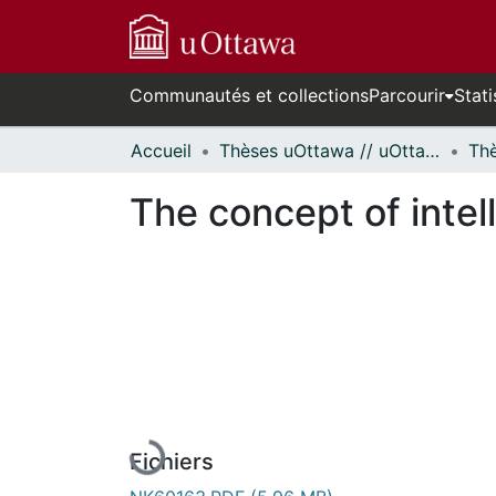
Communautés et collections
Parcourir
Stati
Accueil
Thèses uOttawa // uOttawa Theses
The concept of intell
En cours de chargement...
Fichiers