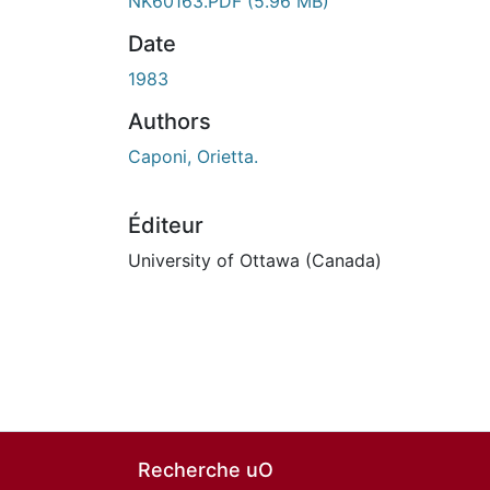
NK60163.PDF
(5.96 MB)
Date
1983
Authors
Caponi, Orietta.
Éditeur
University of Ottawa (Canada)
Recherche uO