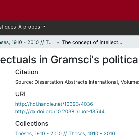
stiques
À propos
Thèses, 1910 - 2010 // Theses, 1910 - 2010
The concept of intellectuals in Gramsci's political theory.
ectuals in Gramsci's politica
Citation
Source: Dissertation Abstracts International, Volume:
URI
http://hdl.handle.net/10393/4036
http://dx.doi.org/10.20381/ruor-13544
Collections
Thèses, 1910 - 2010 // Theses, 1910 - 2010