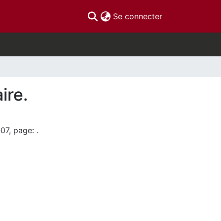
(current)
Se connecter
ire.
07, page: .