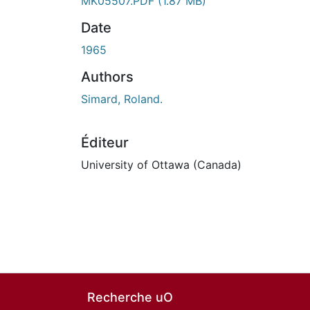
MK05507.PDF
(1.87 MB)
Date
1965
Authors
Simard, Roland.
Éditeur
University of Ottawa (Canada)
Recherche uO