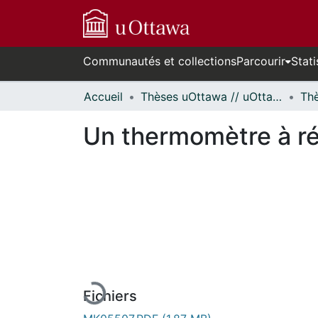
Communautés et collections
Parcourir
Stati
Accueil
Thèses uOttawa // uOttawa Theses
Un thermomètre à ré
En cours de chargement...
Fichiers