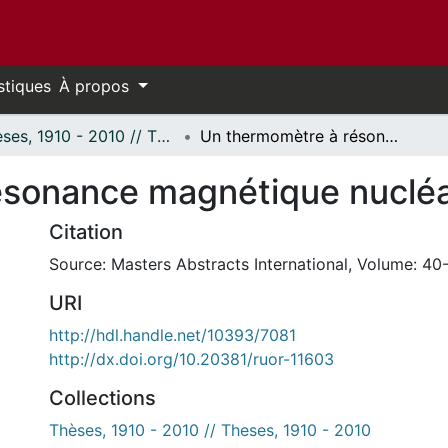
stiques
À propos
Thèses, 1910 - 2010 // Theses, 1910 - 2010
Un thermomètre à résonance magnétique nucléaire.
sonance magnétique nucléa
Citation
Source: Masters Abstracts International, Volume: 40-
URI
http://hdl.handle.net/10393/7081
http://dx.doi.org/10.20381/ruor-11603
Collections
Thèses, 1910 - 2010 // Theses, 1910 - 2010