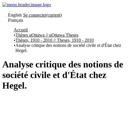
English
Se connecter
(current)
Français
Communautés
Accueil
et collections
Thèses uOttawa // uOttawa Theses
Parcourir
Thèses, 1910 - 2010 // Theses, 1910 - 2010
Statistiques
Analyse critique des notions de société civile et d'État chez
Hegel.
À
À
propos
propos
de
Analyse critique des notions de
Recherche
uO
société civile et d'État chez
Comment
soumettre
Hegel.
votre
thèse
Comment
déposer
votre
recherche
Politiques
et