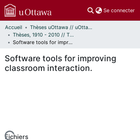
(c
Se connecter
Accueil
Thèses uOttawa // uOttawa Theses
Communautés
Thèses, 1910 - 2010 // Theses, 1910 - 2010
et collections
Software tools for improving classroom interaction.
Parcourir
Statistiques
Software tools for improving
À propos
classroom interaction.
Fichiers