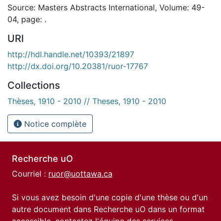
Source: Masters Abstracts International, Volume: 49-
04, page: .
URI
http://hdl.handle.net/10393/21897
http://dx.doi.org/10.20381/ruor-17767
Collections
Thèses, 1910 - 2010 // Theses, 1910 - 2010
Notice complète
Recherche uO
Courriel :
ruor@uottawa.ca
Si vous avez besoin d'une copie d'une thèse ou d'un
autre document dans Recherche uO dans un format