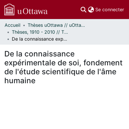
(c
Se connecter
Accueil
Thèses uOttawa // uOttawa Theses
Communautés
Thèses, 1910 - 2010 // Theses, 1910 - 2010
et collections
De la connaissance expérimentale de soi, fondement de l'étude scientifique de l'âme humaine
Parcourir
Statistiques
De la connaissance
À propos
expérimentale de soi, fondement
de l'étude scientifique de l'âme
humaine