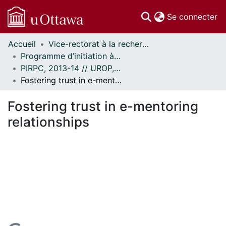
(c
Se connecter
Accueil
Vice-rectorat à la recherche // Office of the V-P, Research
Communautés
Programme d’initiation à la recherche au premier cycle (PIRPC) // Undergraduate Research Opportunity Program (UROP)
et collections
PIRPC, 2013-14 // UROP, 2013-14
Parcourir
Fostering trust in e-mentoring relationships
Statistiques
À propos
Fostering trust in e-mentoring
relationships