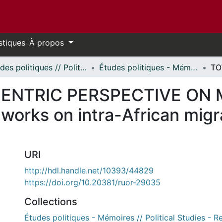
stiques
À propos
Études politiques // Political Studies
Études politiques - Mémoires // Political Studies - Research Papers
NTRIC PERSPECTIVE ON M
 works on intra-African migr
URI
http://hdl.handle.net/10393/44829
https://doi.org/10.20381/ruor-29035
Collections
Études politiques - Mémoires // Political Studies - 