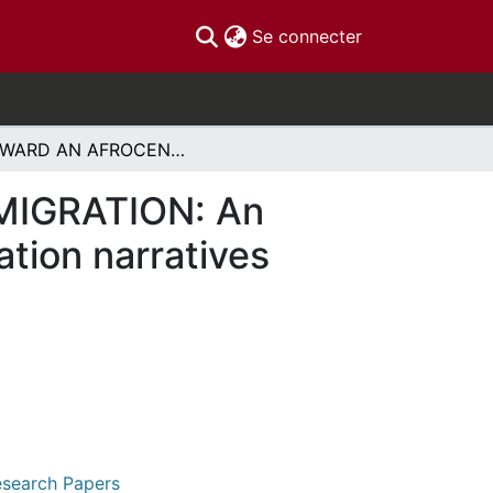
(current)
Se connecter
TOWARD AN AFROCENTRIC PERSPECTIVE ON MIGRATION: An analysis of scholarly works on intra-African migration narratives (from 2015 to 2022)
IGRATION: An
ation narratives
Research Papers