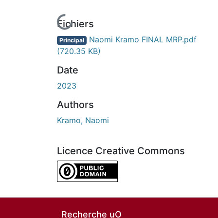
En cours de chargement...
Fichiers
Naomi Kramo FINAL MRP.pdf
Principal
(720.35 KB)
Date
2023
Authors
Kramo, Naomi
Licence Creative Commons
CC0 1.0 Universal
Recherche uO