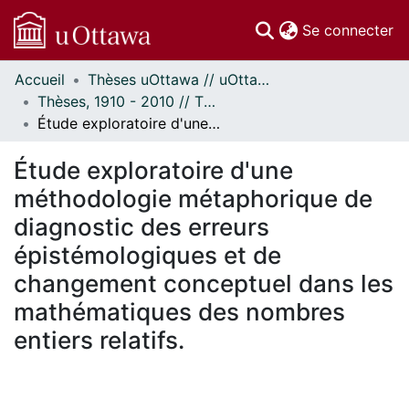
(c
Se connecter
Accueil
Thèses uOttawa // uOttawa Theses
Communautés
Thèses, 1910 - 2010 // Theses, 1910 - 2010
et collections
Étude exploratoire d'une méthodologie métaphorique de diagnostic des erreurs épistémologiques et de changement conceptuel dans les mathématiques des nombres entiers relatifs.
Parcourir
Statistiques
Étude exploratoire d'une
À propos
méthodologie métaphorique de
diagnostic des erreurs
épistémologiques et de
changement conceptuel dans les
mathématiques des nombres
entiers relatifs.