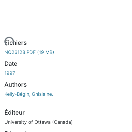
ent...
Fichiers
NQ26128.PDF
(19 MB)
Date
1997
Authors
Kelly-Bégin, Ghislaine.
Éditeur
University of Ottawa (Canada)