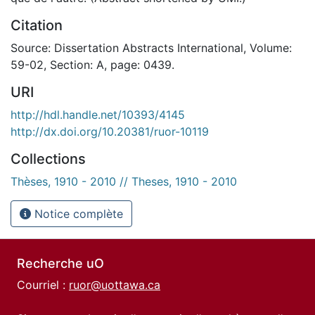
Citation
Source: Dissertation Abstracts International, Volume:
59-02, Section: A, page: 0439.
URI
http://hdl.handle.net/10393/4145
http://dx.doi.org/10.20381/ruor-10119
Collections
Thèses, 1910 - 2010 // Theses, 1910 - 2010
Notice complète
Recherche uO
Courriel :
ruor@uottawa.ca