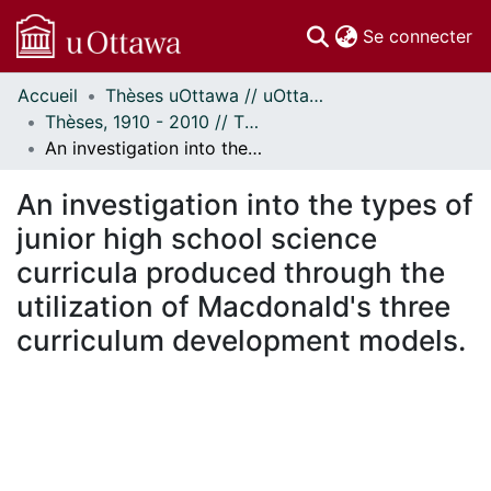
(c
Se connecter
Accueil
Thèses uOttawa // uOttawa Theses
Communautés
Thèses, 1910 - 2010 // Theses, 1910 - 2010
et collections
An investigation into the types of junior high school science curricula produced through the utilization of Macdonald's three curriculum development models.
Parcourir
Statistiques
An investigation into the types of
À propos
junior high school science
curricula produced through the
utilization of Macdonald's three
curriculum development models.