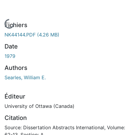
En cours de chargement...
Fichiers
NK44144.PDF
(4.26 MB)
Date
1979
Authors
Searles, William E.
Éditeur
University of Ottawa (Canada)
Citation
Source: Dissertation Abstracts International, Volume:
62-13, Section: A.