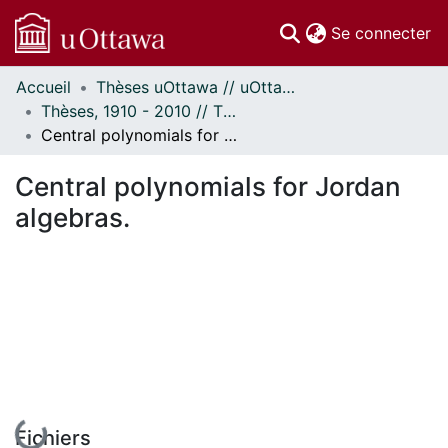
(c
Se connecter
Accueil
Thèses uOttawa // uOttawa Theses
Communautés
Thèses, 1910 - 2010 // Theses, 1910 - 2010
et collections
Central polynomials for Jordan algebras.
Parcourir
Statistiques
Central polynomials for Jordan
À propos
algebras.
En cours de chargement...
Fichiers