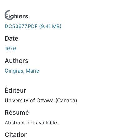
En cours de chargement...
Fichiers
DC53677.PDF
(9.41 MB)
Date
1979
Authors
Gingras, Marie
Éditeur
University of Ottawa (Canada)
Résumé
Abstract not available.
Citation