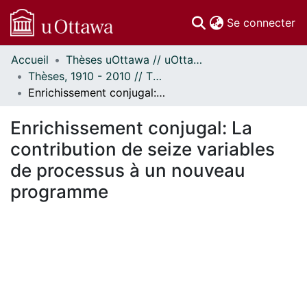
(c
Se connecter
Accueil
Thèses uOttawa // uOttawa Theses
Communautés
Thèses, 1910 - 2010 // Theses, 1910 - 2010
et collections
Enrichissement conjugal: La contribution de seize variables de processus à un nouveau programme
Parcourir
Statistiques
Enrichissement conjugal: La
À propos
contribution de seize variables
de processus à un nouveau
programme