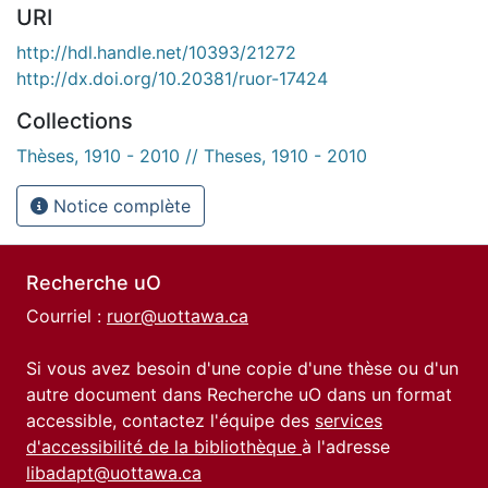
URI
http://hdl.handle.net/10393/21272
http://dx.doi.org/10.20381/ruor-17424
Collections
Thèses, 1910 - 2010 // Theses, 1910 - 2010
Notice complète
Recherche uO
Courriel :
ruor@uottawa.ca
Si vous avez besoin d'une copie d'une thèse ou d'un
autre document dans Recherche uO dans un format
accessible, contactez l'équipe des
services
d'accessibilité de la bibliothèque
à l'adresse
libadapt@uottawa.ca