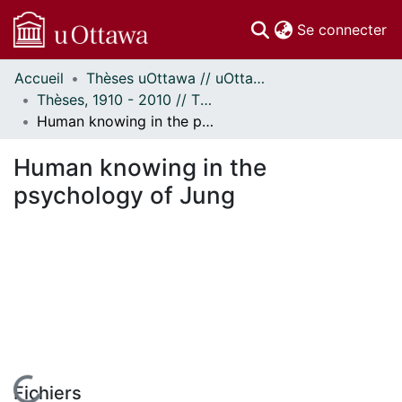
(c
Se connecter
Accueil
Thèses uOttawa // uOttawa Theses
Communautés
Thèses, 1910 - 2010 // Theses, 1910 - 2010
et collections
Human knowing in the psychology of Jung
Parcourir
Statistiques
Human knowing in the
À propos
psychology of Jung
Fichiers