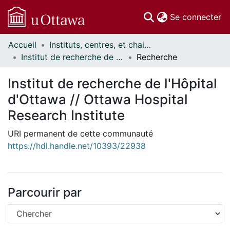
(c
Se connecter
Accueil
Instituts, centres, et chaires de recherche // Research Institutes, Centres, and Chairs
Communautés
Institut de recherche de l'Hôpital d'Ottawa // Ottawa Hospital Research Institute
Recherche
et collections
Parcourir
Institut de recherche de l'Hôpital
Statistiques
d'Ottawa // Ottawa Hospital
À propos
Research Institute
URI permanent de cette communauté
https://hdl.handle.net/10393/22938
Parcourir par