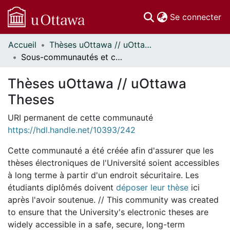
(c
Se connecter
Accueil
Thèses uOttawa // uOttawa Theses
Communautés
Sous-communautés et collections
et collections
Parcourir
Thèses uOttawa // uOttawa
Statistiques
Theses
À propos
URI permanent de cette communauté
https://hdl.handle.net/10393/242
Cette communauté a été créée afin d'assurer que les
thèses électroniques de l'Université soient accessibles
à long terme à partir d'un endroit sécuritaire. Les
étudiants diplômés doivent
déposer leur thèse
ici
après l'avoir soutenue. // This community was created
to ensure that the University's electronic theses are
widely accessible in a safe, secure, long-term