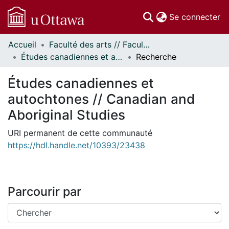
(c
Se connecter
Accueil
Faculté des arts // Faculty of Arts
Communautés
Études canadiennes et autochtones // Canadian and Aboriginal Studies
Recherche
et collections
Parcourir
Études canadiennes et
Statistiques
autochtones // Canadian and
À propos
Aboriginal Studies
URI permanent de cette communauté
https://hdl.handle.net/10393/23438
Parcourir par